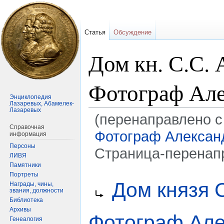
Статья
Обсуждение
Дом кн. С.С. 
Фотограф Але
Энциклопедия
Лазаревых, Абамелек-
Лазаревых
(перенаправлено с
Справочная
Фотограф Алексан
информация
Персоны
Страница-перенап
ЛИВЯ
Памятники
Портреты
Перейти
Перейти
Перенаправление на:
Дом князя 
Награды, чины,
к
к
звания, должности
навигации
поиску
Библиотека
Архивы
Фотограф Але
Генеалогия