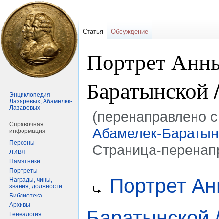
Статья
Обсуждение
Портрет Анн
Баратынской 
Энциклопедия
Лазаревых, Абамелек-
Лазаревых
(перенаправлено с
Справочная
Абамелек-Баратын
информация
Персоны
Страница-перенап
ЛИВЯ
Памятники
Портреты
Перейти
Перейти
Перенаправление на:
Портрет Ан
Награды, чины,
к
к
звания, должности
навигации
поиску
Библиотека
Архивы
Баратынской /
Генеалогия