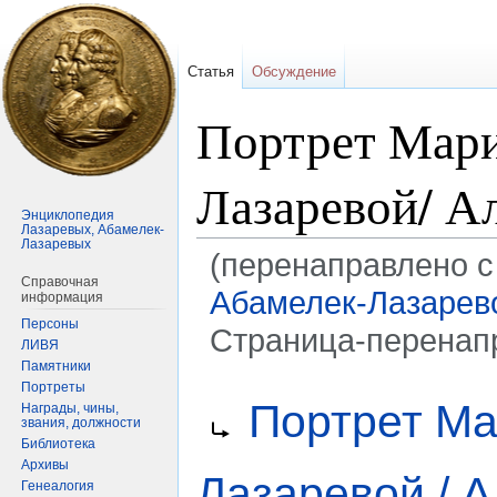
Статья
Обсуждение
Портрет Мари
Лазаревой/ А
Энциклопедия
Лазаревых, Абамелек-
Лазаревых
(перенаправлено с
Справочная
Абамелек-Лазарево
информация
Персоны
Страница-перенап
ЛИВЯ
Памятники
Портреты
Перейти
Перейти
Перенаправление на:
Портрет Ма
Награды, чины,
к
к
звания, должности
навигации
поиску
Библиотека
Архивы
Лазаревой / А
Генеалогия