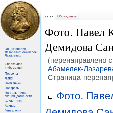
Статья
Обсуждение
Фото. Павел 
Демидова Сан
Энциклопедия
Лазаревых, Абамелек-
Лазаревых
(перенаправлено с
Справочная
Абамелек-Лазарев
информация
Персоны
Страница-перенап
ЛИВЯ
Памятники
Портреты
Перейти
Перейти
Перенаправление на:
Фото. Паве
Награды, чины,
к
к
звания, должности
навигации
поиску
Библиотека
Архивы
Демидова Са
Генеалогия