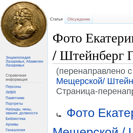
Статья
Обсуждение
Фото Екатер
/ Штейнберг Г
Энциклопедия
Лазаревых, Абамелек-
Лазаревых
(перенаправлено с
Справочная
Мещерской/ Штейнб
информация
Персоны
Страница-перенап
ЛИВЯ
Памятники
Портреты
Перейти
Перейти
Перенаправление на:
Фото Екат
Награды, чины,
к
к
звания, должности
навигации
поиску
Библиотека
Архивы
Мещерской / Ш
Генеалогия