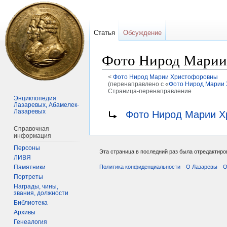
Статья
Обсуждение
Фото Нирод Марии 
<
Фото Нирод Марии Христофоровны
(перенаправлено с «
Фото Нирод Марии 
Страница-перенаправление
Энциклопедия
Лазаревых, Абамелек-
Перейти
Перейти
Перенаправление на:
Лазаревых
Фото Нирод Марии Х
к
к
Справочная
навигации
поиску
информация
Персоны
Эта страница в последний раз была отредактиров
ЛИВЯ
Памятники
Политика конфиденциальности
О Лазаревы
О
Портреты
Награды, чины,
звания, должности
Библиотека
Архивы
Генеалогия