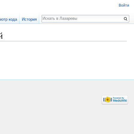
Войти
Поиск
мотр кода
История
й