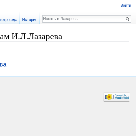
Войти
Поиск
мотр кода
История
нам И.Л.Лазарева
ева