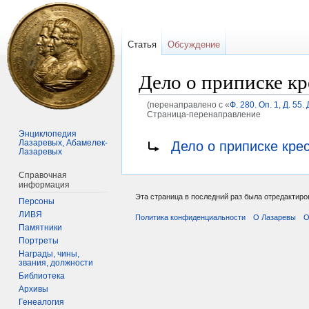
Статья
Обсуждение
Дело о приписке кр
(перенаправлено с «
Ф. 280. Оп. 1, Д. 5
Страница-перенаправление
Энциклопедия
Перейти
Перейти
Перенаправление на:
Лазаревых, Абамелек-
Дело о приписке кре
Лазаревых
к
к
навигации
поиску
Справочная
информация
Эта страница в последний раз была отредактиров
Персоны
ЛИВЯ
Политика конфиденциальности
О Лазаревы
О
Памятники
Портреты
Награды, чины,
звания, должности
Библиотека
Архивы
Генеалогия