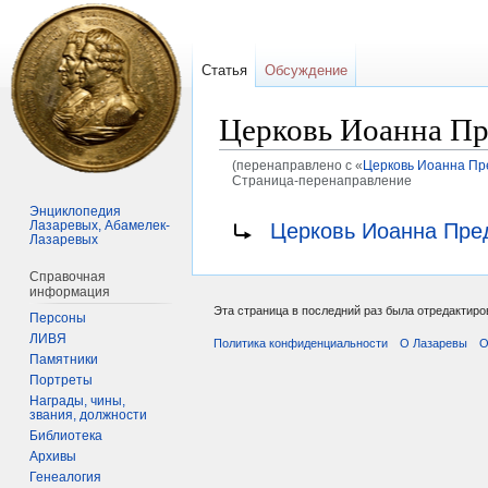
Статья
Обсуждение
Церковь Иоанна Пре
(перенаправлено с «
Церковь Иоанна Пре
Страница-перенаправление
Энциклопедия
Перейти
Перейти
Перенаправление на:
Лазаревых, Абамелек-
Церковь Иоанна Пред
Лазаревых
к
к
навигации
поиску
Справочная
информация
Эта страница в последний раз была отредактиров
Персоны
ЛИВЯ
Политика конфиденциальности
О Лазаревы
О
Памятники
Портреты
Награды, чины,
звания, должности
Библиотека
Архивы
Генеалогия