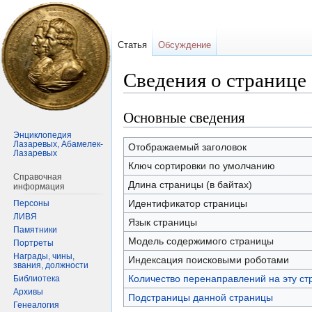
Статья
Обсуждение
Сведения о странице
Основные сведения
Перейти
Перейти
к
к
Энциклопедия
Лазаревых, Абамелек-
навигации
поиску
Отображаемый заголовок
Лазаревых
Ключ сортировки по умолчанию
Справочная
Длина страницы (в байтах)
информация
Идентификатор страницы
Персоны
ЛИВЯ
Язык страницы
Памятники
Модель содержимого страницы
Портреты
Награды, чины,
Индексация поисковыми роботами
звания, должности
Количество перенаправлений на эту ст
Библиотека
Архивы
Подстраницы данной страницы
Генеалогия