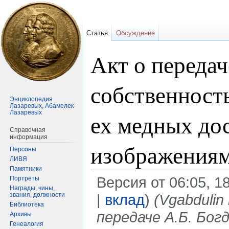
Статья
Обсуждение
Акт о передач
собственност
Энциклопедия
Лазаревых, Абамелек-
Лазаревых
ех медных до
Справочная
информация
изображения
Персоны
ЛИВЯ
Памятники
Версия от 06:05, 1
Портреты
Награды, чины,
звания, должности
|
вклад
)
(Vgabdulin
Библиотека
передаче А.Б. Бог
Архивы
Генеалогия