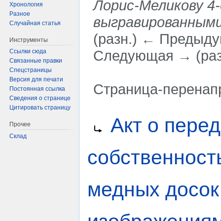
Лорис-Меликову 4-
Хронология
Разное
выгравированными
Случайная статья
(разн.) ← Предыдущ
Инструменты
Следующая → (раз
Ссылки сюда
Связанные правки
Спецстраницы
Версия для печати
Страница-перенап
Постоянная ссылка
Сведения о странице
Цитировать страницу
Перейти
Перейти
Перенаправление на:
Акт о пере
к
к
Прочее
навигации
поиску
Склад
собственност
медных досок