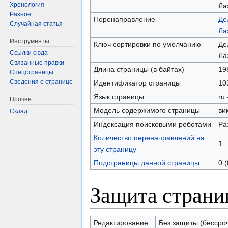
Хронология
Ла
Разное
Перенаправление
Де
Случайная статья
Ла
Инструменты
Ключ сортировки по умолчанию
Де
Ссылки сюда
Ла
Связанные правки
Длина страницы (в байтах)
19
Спецстраницы
Сведения о странице
Идентификатор страницы
10
Язык страницы
ru 
Прочее
Модель содержимого страницы
ви
Склад
Индексация поисковыми роботами
Ра
Количество перенаправлений на
1
эту страницу
Подстраницы данной страницы
0 
Защита стран
Редактирование
Без защиты (бессро