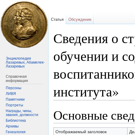
Статья
Обсуждение
Сведения о ст
обучении и с
Энциклопедия
Лазаревых, Абамелек-
Лазаревых
воспитаннико
Справочная
информация
института»
Персоны
ЛИВЯ
Памятники
Портреты
Основные свед
Перейти
Перейти
Награды, чины,
звания, должности
к
к
Библиотека
навигации
поиску
Архивы
Отображаемый заголовок
Де
Генеалогия