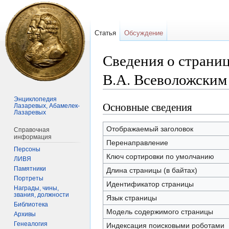
Статья
Обсуждение
Сведения о страниц
В.А. Всеволожским
Энциклопедия
Основные сведения
Перейти
Перейти
Лазаревых, Абамелек-
Лазаревых
к
к
навигации
поиску
Отображаемый заголовок
Справочная
информация
Перенаправление
Персоны
Ключ сортировки по умолчанию
ЛИВЯ
Памятники
Длина страницы (в байтах)
Портреты
Идентификатор страницы
Награды, чины,
звания, должности
Язык страницы
Библиотека
Модель содержимого страницы
Архивы
Генеалогия
Индексация поисковыми роботами