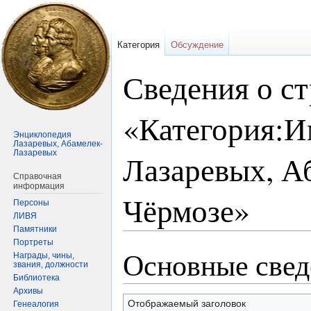
Категория
Обсуждение
Сведения о с
«Категория:И
Энциклопедия
Лазаревых, Абамелек-
Лазаревых
Лазаревых, А
Справочная
информация
Чёрмозе»
Персоны
ЛИВЯ
Памятники
Портреты
Основные свед
Перейти
Перейти
Награды, чины,
звания, должности
к
к
Библиотека
навигации
поиску
Архивы
Отображаемый заголовок
Генеалогия