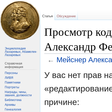
Статья
Обсуждение
Просмотр код
Александр Ф
Энциклопедия
Лазаревых, Абамелек-
Лазаревых
←
Мейснер Алекс
Справочная
информация
Перейти
Перейти
У вас нет прав 
Персоны
к
к
ЛИВЯ
навигации
поиску
Памятники
«редактирование
Портреты
Награды, чины,
звания, должности
причине:
Библиотека
Архивы
Генеалогия