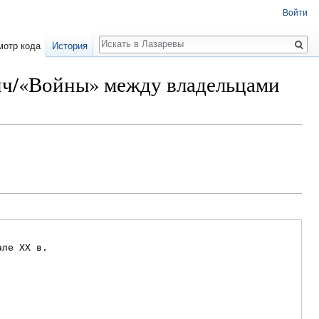
Войти
Поиск
мотр кода
История
ич/«Войны» между владельцами