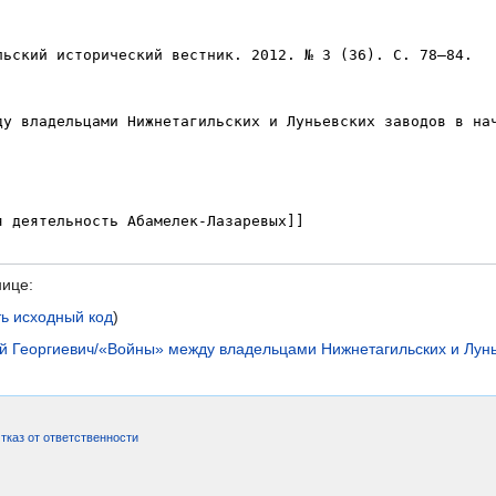
нице:
ь исходный код
)
й Георгиевич/«Войны» между владельцами Нижнетагильских и Лунье
тказ от ответственности