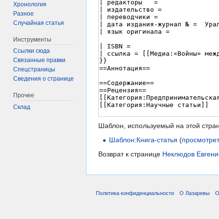
Хронология
Разное
Случайная статья
Инструменты
Ссылки сюда
Связанные правки
Спецстраницы
Сведения о странице
Прочее
Склад
Шаблон, используемый на этой стра
Шаблон:Книга-статья
(
просмотрет
Возврат к странице
Неклюдов Евгени
Политика конфиденциальности
О Лазаревы
О