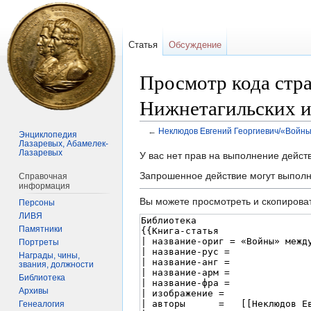
Статья
Обсуждение
Просмотр кода стр
Нижнетагильских и 
←
Неклюдов Евгений Георгиевич/«Войны»
Энциклопедия
Лазаревых, Абамелек-
Лазаревых
Перейти
Перейти
У вас нет прав на выполнение дейс
к
к
Запрошенное действие могут выполн
Справочная
навигации
поиску
информация
Вы можете просмотреть и скопироват
Персоны
ЛИВЯ
Памятники
Портреты
Награды, чины,
звания, должности
Библиотека
Архивы
Генеалогия