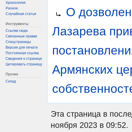
Хронология
Перейти
Перейти
Перенаправление на:
О дозволен
Разное
к
к
Случайная статья
навигации
поиску
Инструменты
Лазарева при
Ссылки сюда
Связанные правки
Спецстраницы
постановлени
Версия для печати
Постоянная ссылка
Сведения о странице
Цитировать страницу
Армянских це
Прочее
Склад
собственносте
Эта страница в посл
ноября 2023 в 09:52.