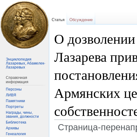
Статья
Обсуждение
О дозволении
Лазарева прив
Энциклопедия
Лазаревых, Абамелек-
Лазаревых
постановлени
Справочная
информация
Армянских це
Персоны
ЛИВЯ
Памятники
собственносте
Портреты
Награды, чины,
звания, должности
Библиотека
Страница-перенап
Архивы
Генеалогия