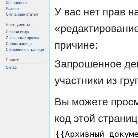
Хронология
Перейти
Перейти
У вас нет прав 
Разное
к
к
Случайная статья
навигации
поиску
«редактирование
Инструменты
Ссылки сюда
Связанные правки
причине:
Спецстраницы
Сведения о странице
Запрошенное дей
Прочее
Склад
участники из гр
Вы можете просм
код этой страниц