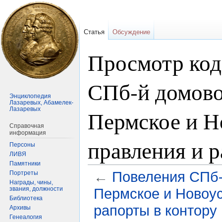
Статья
Обсуждение
Просмотр код
СПб-й домово
Энциклопедия
Лазаревых, Абамелек-
Лазаревых
Пермское и Н
Справочная
информация
правления и р
Персоны
ЛИВЯ
Памятники
←
Повеления СПб-
Портреты
Награды, чины,
звания, должности
Пермское и Новоус
Библиотека
рапорты в контору
Архивы
Генеалогия