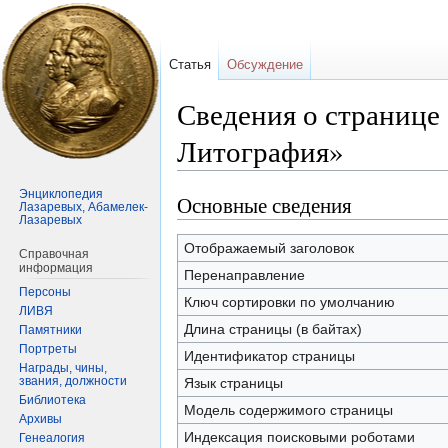
Статья
Обсуждение
Сведения о странице
Литография»
Энциклопедия
Основные сведения
Перейти
Перейти
Лазаревых, Абамелек-
Лазаревых
к
к
навигации
поиску
Отображаемый заголовок
Справочная
информация
Перенаправление
Персоны
Ключ сортировки по умолчанию
ЛИВЯ
Длина страницы (в байтах)
Памятники
Портреты
Идентификатор страницы
Награды, чины,
звания, должности
Язык страницы
Библиотека
Модель содержимого страницы
Архивы
Индексация поисковыми роботами
Генеалогия