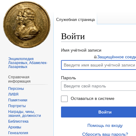
Служебная страница
Войти
Перейти
Перейти
Имя учётной записи
к
к
Защищённое соед
Энциклопедия
Лазаревых, Абамелек-
навигации
поиску
Лазаревых
Справочная
Пароль
информация
Персоны
ЛИВЯ
Оставаться в системе
Памятники
Портреты
Награды, чины,
Войти
звания, должности
Библиотека
Помощь по входу
Архивы
Генеалогия
Сбросить ваш пароль?