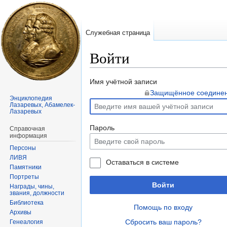
Служебная страница
Войти
Перейти
Перейти
Имя учётной записи
к
к
Защищённое соедине
Энциклопедия
навигации
поиску
Лазаревых, Абамелек-
Лазаревых
Пароль
Справочная
информация
Персоны
ЛИВЯ
Оставаться в системе
Памятники
Портреты
Войти
Награды, чины,
звания, должности
Библиотека
Помощь по входу
Архивы
Сбросить ваш пароль?
Генеалогия