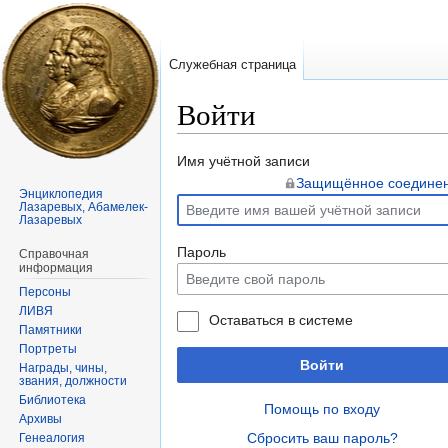
Служебная страница
Войти
Перейти
Перейти
Имя учётной записи
к
к
Защищённое соедине
Энциклопедия
навигации
поиску
Лазаревых, Абамелек-
Лазаревых
Пароль
Справочная
информация
Персоны
ЛИВЯ
Оставаться в системе
Памятники
Портреты
Войти
Награды, чины,
звания, должности
Библиотека
Помощь по входу
Архивы
Сбросить ваш пароль?
Генеалогия