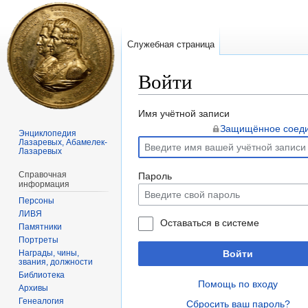
Служебная страница
Войти
Перейти
Перейти
Имя учётной записи
к
к
Защищённое соед
Энциклопедия
Лазаревых, Абамелек-
навигации
поиску
Лазаревых
Справочная
Пароль
информация
Персоны
ЛИВЯ
Оставаться в системе
Памятники
Портреты
Награды, чины,
Войти
звания, должности
Библиотека
Помощь по входу
Архивы
Генеалогия
Сбросить ваш пароль?