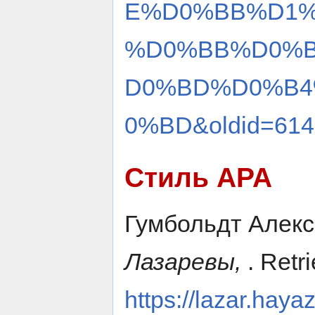
E%D0%BB%D1%
%D0%BB%D0%
D0%BD%D0%B4
0%BD&oldid=614
Стиль APA
Гумбольдт Алекса
Лазаревы,
. Retr
https://lazar.haya