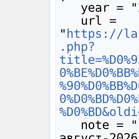
   year = "2024",

   url = 
"
https://la
.php?
title=%D0%9
0%BE%D0%BB%
%90%D0%BB%D
0%D0%BD%D0%
%D0%BD&oldi
   note = "[Online; accessed 5-
август-2026]