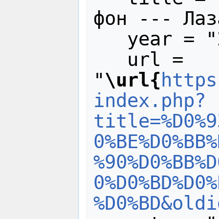
фон --- Лаз
   year = "2024",

   url = 
"
\url{
https
index.php?
title=%D0%9
0%BE%D0%BB%
%90%D0%BB%D
0%D0%BD%D0%
%D0%BD&oldi