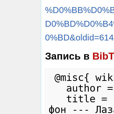
%D0%BB%D0%
D0%BD%D0%B4
0%BD&oldid=614
Запись в
Bib
 @misc{ wiki:xxx,

   author = "Лазаревы",

   title = "Гумбольдт Александр 
фон --- Лаз