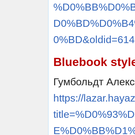
%D0%BB%D0%
D0%BD%D0%B4
0%BD&oldid=614
Bluebook styl
Гумбольдт Алекс
https://lazar.haya
title=%D0%93
E%D0%BB%D1%