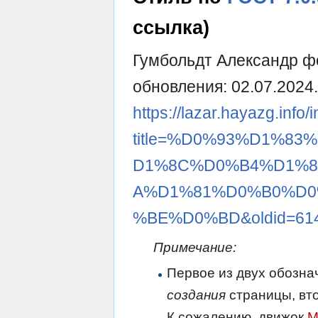
ссылка)
Гумбольдт Александр фо
обновления: 02.07.2024
https://lazar.hayazg.info
title=%D0%93%D1%8
D1%8C%D0%B4%D1%8
A%D1%81%D0%B0%D0
%BE%D0%BD&oldid=61
Примечание:
Первое из двух обозна
создания
страницы, вт
К сожалению, движок
M