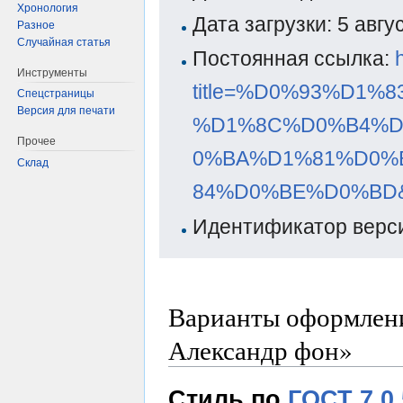
Хронология
Дата загрузки: 5 авг
Разное
Случайная статья
Постоянная ссылка:
Инструменты
title=%D0%93%D1
Спецстраницы
Версия для печати
%D1%8C%D0%B4%D
Прочее
0%BA%D1%81%D0%
Склад
84%D0%BE%D0%BD&o
Идентификатор верси
Варианты оформлени
Александр фон»
Стиль по
ГОСТ 7.0