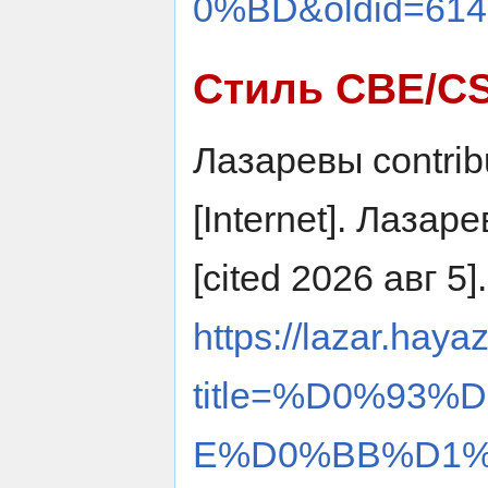
0%BD&oldid=614
Стиль CBE/C
Лазаревы contri
[Internet]. Лазар
[cited 2026 авг 5]
https://lazar.haya
title=%D0%93
E%D0%BB%D1%