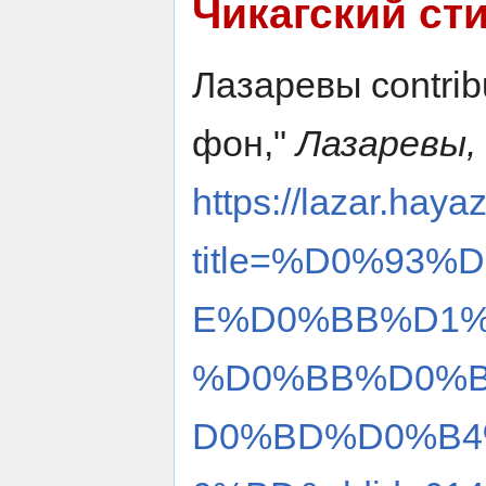
Чикагский ст
Лазаревы contrib
фон,"
Лазаревы, 
https://lazar.haya
title=%D0%93
E%D0%BB%D1%
%D0%BB%D0%
D0%BD%D0%B4