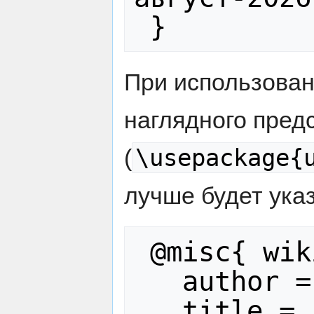
При использова
наглядного пред
\usepackage{
(
лучше будет указ
 @misc{ wiki:xxx,

   author = "Лазаревы",

   title = "Гумбольдт Александр 