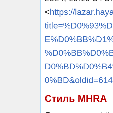
<
https://lazar.hay
title=%D0%93
E%D0%BB%D1%
%D0%BB%D0%
D0%BD%D0%B4
0%BD&oldid=614
Стиль MHRA