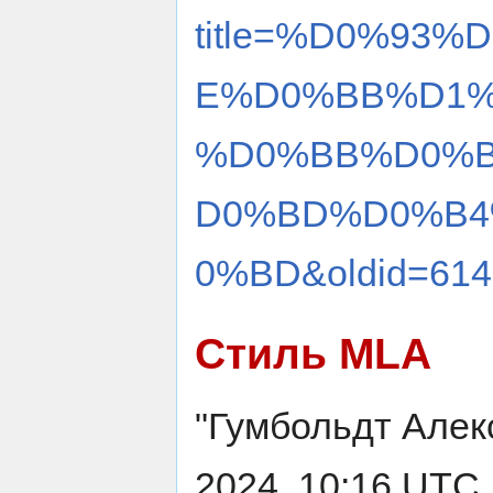
title=%D0%93
E%D0%BB%D1%
%D0%BB%D0%
D0%BD%D0%B4
0%BD&oldid=614
Стиль MLA
"Гумбольдт Алек
2024, 10:16 UTC. 