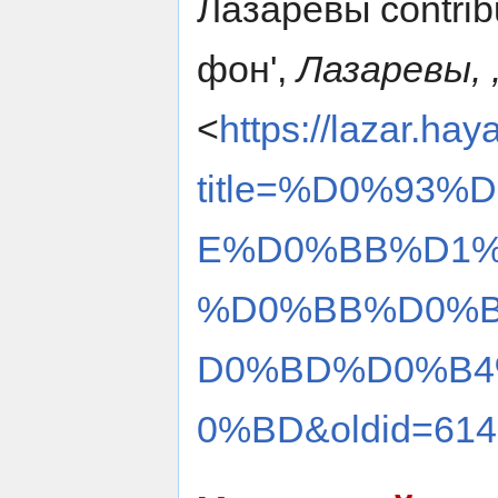
Лазаревы contrib
фон',
Лазаревы, 
<
https://lazar.hay
title=%D0%93
E%D0%BB%D1%
%D0%BB%D0%
D0%BD%D0%B4
0%BD&oldid=614