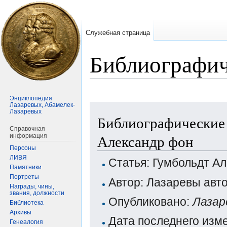
Служебная страница
Библиографич
Энциклопедия
Лазаревых, Абамелек-
Перейти
Перейти
Лазаревых
Библиографические 
к
к
Справочная
навигации
поиску
Александр фон
информация
Персоны
ЛИВЯ
Статья: Гумбольдт А
Памятники
Портреты
Автор: Лазаревы авт
Награды, чины,
звания, должности
Опубликовано:
Лазар
Библиотека
Архивы
Дата последнего изм
Генеалогия