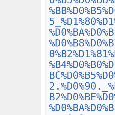
%BB%D0%B5%D
5_%D1%80%D1
%D0%BA%D0%B
%D0%B8%D0%B
0%B2%D1%81%
%B4%D0%B0%D
BC%D0%B5%D0
2.%D0%90._%
B2%D0%BE%D0
%D0%BA%D0%B