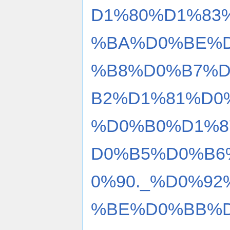
D1%80%D1%83
%BA%D0%BE%D
%B8%D0%B7%
B2%D1%81%D0
%D0%B0%D1%8
D0%B5%D0%B6
0%90._%D0%9
%BE%D0%BB%