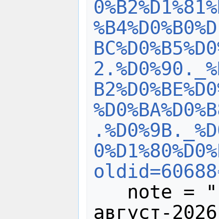
0%B2%D1%81%
%B4%D0%B0%D
BC%D0%B5%D0
2.%D0%90._%
B2%D0%BE%D0
%D0%BA%D0%B
.%D0%9B._%D
0%D1%80%D0%
oldid=60688
   note = "[Online; accessed 9-
август-2026]