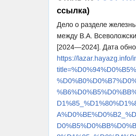
ссылка)
Дело о разделе железны
между В.А. Всеволожски
[2024—2024]. Дата обно
https://lazar.hayazg.info
title=%D0%94%D0%B
%D0%B0%D0%B7%D0
%B6%D0%B5%D0%BB
D1%85_%D1%80%D1%
A%D0%BE%D0%B2_%
D0%B5%D0%BB%D0%