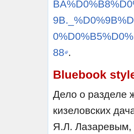
BA%D0%B8%D0
9B._%D0%9B%
0%D0%B5%D0%B
88
.
Bluebook styl
Дело о разделе 
кизеловских дач
Я.Л. Лазаревым,