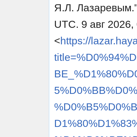
Я.Л. Лазаревым.
UTC. 9 авг 2026,
<
https://lazar.hay
title=%D0%94
BE_%D1%80%D
5%D0%BB%D0%
%D0%B5%D0%B
D1%80%D1%83