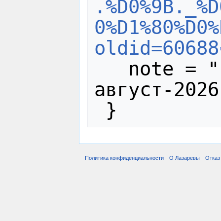
.%D0%9B._%D
0%D1%80%D0%
oldid=60688
   note = "[Online; accessed 9-
август-2026]
Политика конфиденциальности
О Лазаревы
Отказ