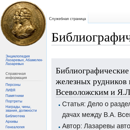
Служебная страница
Библиографич
Энциклопедия
Лазаревых, Абамелек-
Перейти
Перейти
Лазаревых
Библиографические 
к
к
Справочная
навигации
поиску
железных рудников 
информация
Персоны
Всеволожским и Я.Л
ЛИВЯ
Памятники
Портреты
Статья: Дело о разде
Награды, чины,
звания, должности
дачах между В.А. Вс
Библиотека
Архивы
Автор: Лазаревы авт
Генеалогия