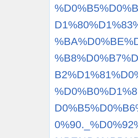
%D0%B5%D0%B
D1%80%D1%83
%BA%D0%BE%D
%B8%D0%B7%
B2%D1%81%D0
%D0%B0%D1%8
D0%B5%D0%B6
0%90._%D0%9