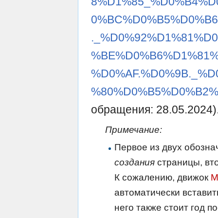
8%D1%85_%D0%B4%D
0%BC%D0%B5%D0%B6
._%D0%92%D1%81%D
%BE%D0%B6%D1%81%
%D0%AF.%D0%9B._%
%80%D0%B5%D0%B2%D
обращения: 28.05.2024)
Примечание:
Первое из двух обозна
создания
страницы, вт
К сожалению, движок
M
автоматически вставит
него также стоит год п