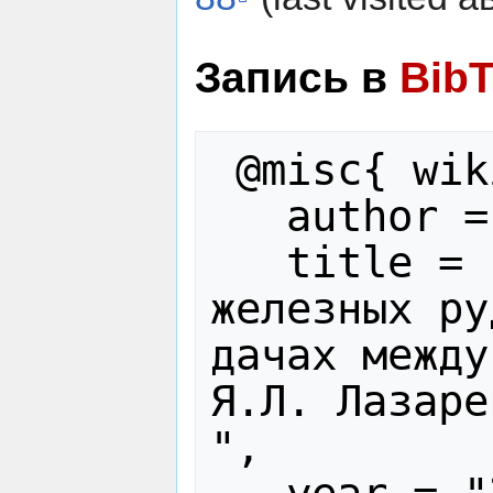
Запись в
Bib
 @misc{ wiki:xxx,

   author = "Лазаревы",

   title = "Дело о разделе 
железных ру
дачах между
Я.Л. Лазаре
",
