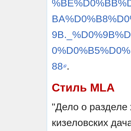
%BE%D0%BB%
BA%D0%B8%D0
9B._%D0%9B%
0%D0%B5%D0%B
88
.
Стиль MLA
"Дело о разделе
кизеловских дач