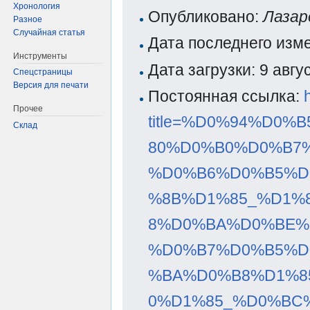
Хронология
Опубликовано:
Лазар
Разное
Случайная статья
Дата последнего изм
Инструменты
Дата загрузки: 9 авг
Спецстраницы
Версия для печати
Постоянная ссылка:
Прочее
title=%D0%94%D0
Склад
80%D0%B0%D0%B7
%D0%B6%D0%B5%D
%8B%D1%85_%D1%
8%D0%BA%D0%BE%
%D0%B7%D0%B5%D
%BA%D0%B8%D1%8
0%D1%85_%D0%BC