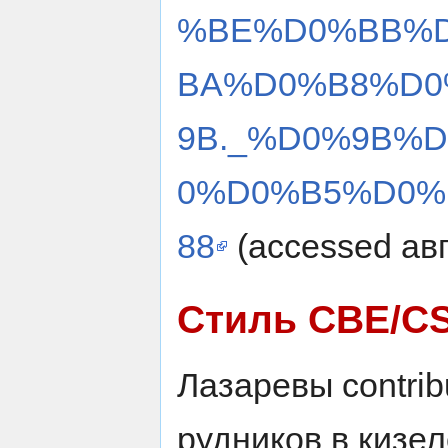
%BE%D0%BB%
BA%D0%B8%D0
9B._%D0%9B%
0%D0%B5%D0%B
88
(accessed авг
Стиль CBE/C
Лазаревы contrib
рудников в кизел