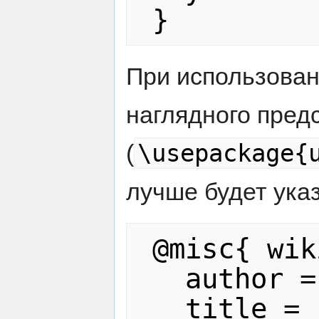
При использова
наглядного пред
\usepackage{
(
лучше будет указ
 @misc{ wiki:xxx,

   author = "Лазаревы",

   title = "Дело о разделе 