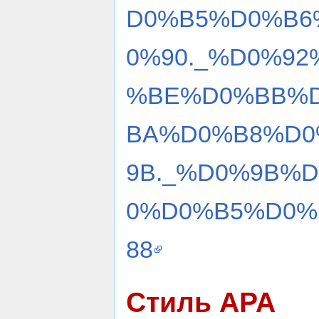
D0%B5%D0%B6
0%90._%D0%9
%BE%D0%BB%
BA%D0%B8%D0
9B._%D0%9B%
0%D0%B5%D0%B
88
Стиль APA