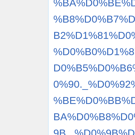
%BA%D0%BE%D
%B8%D0%B7%
B2%D1%81%D0
%D0%B0%D1%8
D0%B5%D0%B6
0%90._%D0%9
%BE%D0%BB%
BA%D0%B8%D0
9B._%D0%9B%