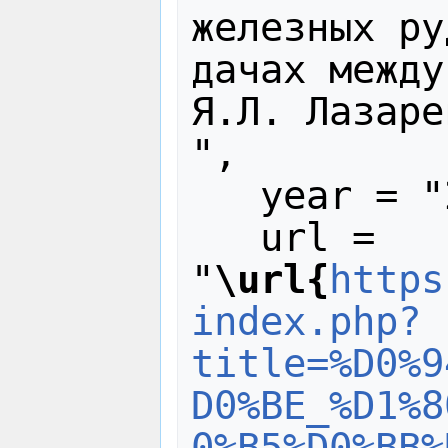
железных ру
дачах между
Я.Л. Лазаре
",

   year = "2024",

   url = 
"
\url{
https
index.php?
title=%D0%9
D0%BE_%D1%8
0%B5%D0%BB%