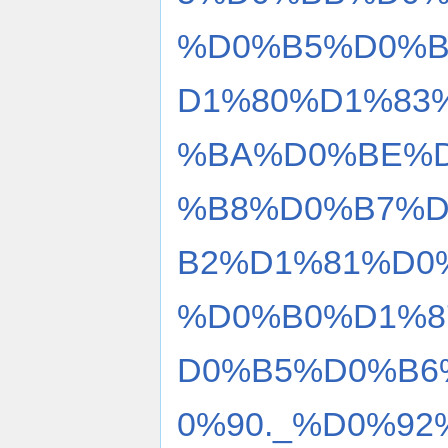
%D0%B5%D0%B
D1%80%D1%83
%BA%D0%BE%D
%B8%D0%B7%
B2%D1%81%D0
%D0%B0%D1%8
D0%B5%D0%B6
0%90._%D0%9