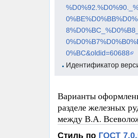
%D0%92.%D0%90.
0%BE%D0%BB%D0%
8%D0%BC_%D0%B8
0%D0%B7%D0%B0%
0%BC&oldid=60688
Идентификатор верси
Варианты оформлени
разделе железных ру
между В.А. Всеволо
Стиль по
ГОСТ 7.0