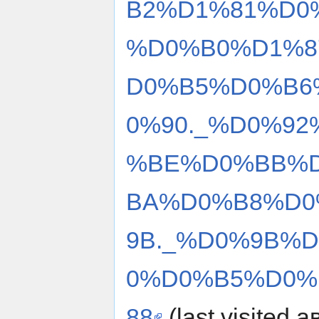
B2%D1%81%D0
%D0%B0%D1%8
D0%B5%D0%B6
0%90._%D0%9
%BE%D0%BB%
BA%D0%B8%D0
9B._%D0%9B%
0%D0%B5%D0%B
88
(last visited а