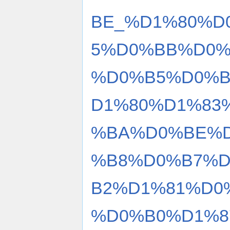
BE_%D1%80%D
5%D0%BB%D0%
%D0%B5%D0%B
D1%80%D1%83
%BA%D0%BE%D
%B8%D0%B7%
B2%D1%81%D0
%D0%B0%D1%8