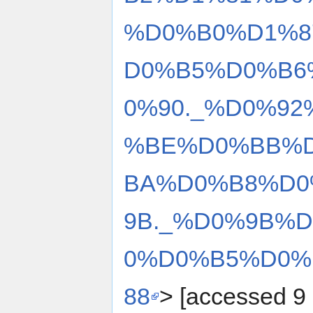
%D0%B0%D1%8
D0%B5%D0%B6
0%90._%D0%9
%BE%D0%BB%
BA%D0%B8%D0
9B._%D0%9B%
0%D0%B5%D0%B
88
> [accessed 9