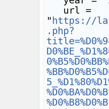
   year = "2024",

   url = 
"
https://la
.php?
title=%D0%9
D0%BE_%D1%8
0%B5%D0%BB%
%BB%D0%B5%D
5_%D1%80%D1
%D0%BA%D0%B
%D0%B8%D0%B