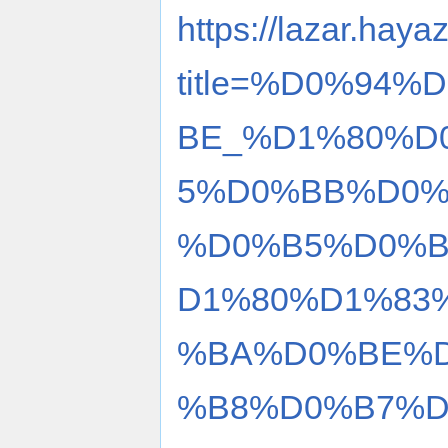
https://lazar.haya
title=%D0%94
BE_%D1%80%D
5%D0%BB%D0%
%D0%B5%D0%B
D1%80%D1%83
%BA%D0%BE%D
%B8%D0%B7%