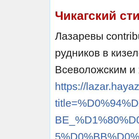
Чикагский ст
Лазаревы contrib
рудников в кизел
Всеволожским и 
https://lazar.haya
title=%D0%94
BE_%D1%80%D
5%D0%BB%D0%