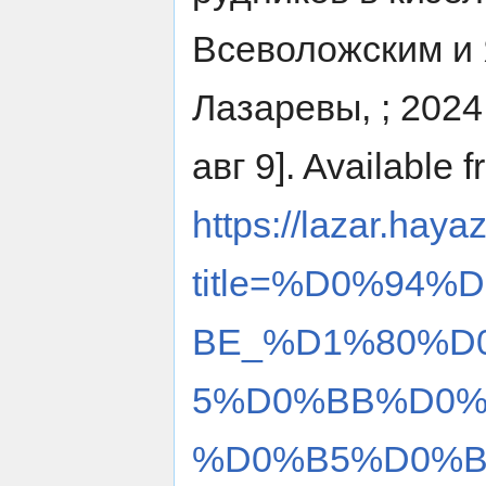
Всеволожским и Я
Лазаревы, ; 2024
авг 9]. Available f
https://lazar.haya
title=%D0%94
BE_%D1%80%D
5%D0%BB%D0%
%D0%B5%D0%B