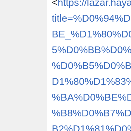
<
https://lazar.hay
title=%D0%94
BE_%D1%80%D
5%D0%BB%D0%
%D0%B5%D0%B
D1%80%D1%83
%BA%D0%BE%D
%B8%D0%B7%
B2%D1%81%D0