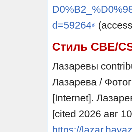
D0%B2_%D0%98
d=59264
(access
Стиль CBE/C
Лазаревы contrib
Лазарева / Фото
[Internet]. Лазар
[cited 2026 авг 10
https://lazar.haya