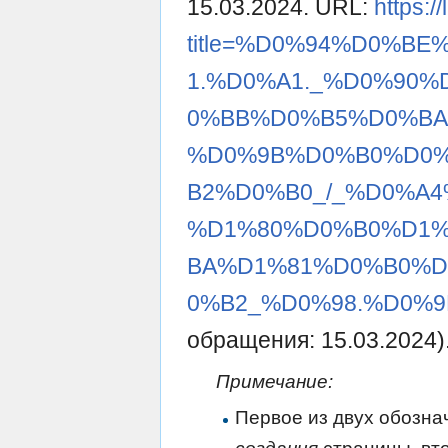
15.03.2024. URL:
https:/
title=%D0%94%D0%B
1.%D0%A1._%D0%90
0%BB%D0%B5%D0%BA
%D0%9B%D0%B0%D0
B2%D0%B0_/_%D0%A
%D1%80%D0%B0%D1%
BA%D1%81%D0%B0%
0%B2_%D0%98.%D0%9D
обращения: 15.03.2024)
Примечание:
Первое из двух обозна