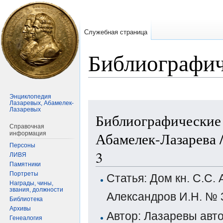
Служебная страница
Библиографич
Энциклопедия
Лазаревых, Абамелек-
Перейти
Перейти
Лазаревых
Библиографические 
к
к
Справочная
навигации
поиску
Абамелек-Лазарева 
информация
Персоны
3
ЛИВЯ
Памятники
Портреты
Статья: Дом кн. С.С.
Награды, чины,
звания, должности
Александров И.Н. № 
Библиотека
Архивы
Автор: Лазаревы авт
Генеалогия