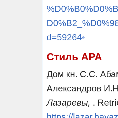
%D0%B0%D0%
D0%B2_%D0%98
d=59264
Стиль APA
Дом кн. С.С. Аб
Александров И.Н.
Лазаревы,
. Retr
https://lazar.haya