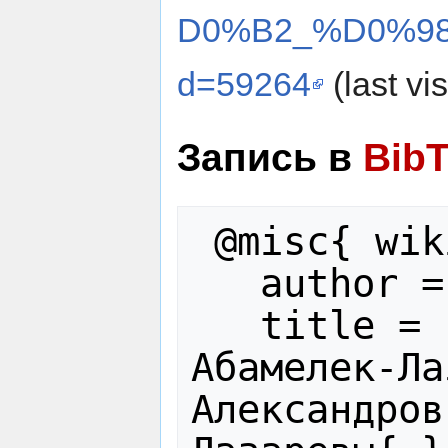
D0%B2_%D0%98
d=59264
(last vi
Запись в
Bib
 @misc{ wiki:xxx,

   author = "Лазаревы",

   title = "Дом кн. С.С. 
Абамелек-Ла
Александров