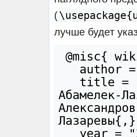
\usepackage{
(
лучше будет указ
 @misc{ wiki:xxx,

   author = "Лазаревы",

   title = "Дом кн. С.С. 
Абамелек-Ла
Александров
Лазаревы{,}
   year = "2024",
