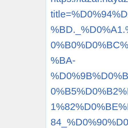
title=%D0%94
%BD._%D0%A1
0%B0%D0%BC%
%BA-
%D0%9B%D0%B
0%B5%D0%B2%
1%82%D0%BE%
84_%D0%90%D