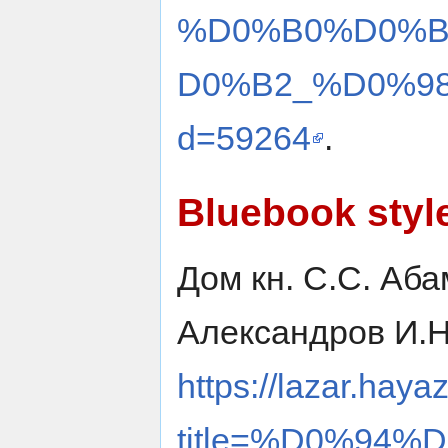
%D0%B0%D0%
D0%B2_%D0%98
d=59264
.
Bluebook styl
Дом кн. С.С. Аб
Александров И.Н
https://lazar.haya
title=%D0%94