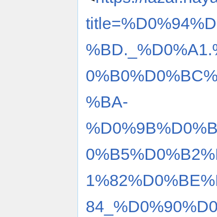
title=%D0%94
%BD._%D0%A1
0%B0%D0%BC%
%BA-
%D0%9B%D0%B
0%B5%D0%B2%
1%82%D0%BE%
84_%D0%90%D