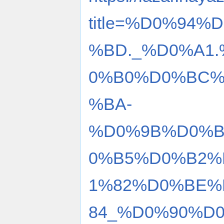
title=%D0%94
%BD._%D0%A1
0%B0%D0%BC%
%BA-
%D0%9B%D0%B
0%B5%D0%B2%
1%82%D0%BE%
84_%D0%90%D