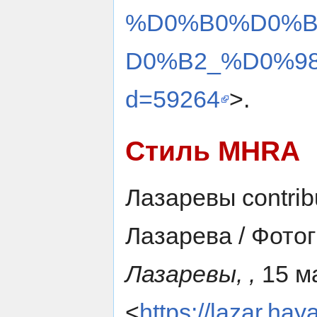
%D0%B0%D0%
D0%B2_%D0%98
d=59264
>.
Стиль MHRA
Лазаревы contrib
Лазарева / Фото
Лазаревы, ,
15 ма
<
https://lazar.hay