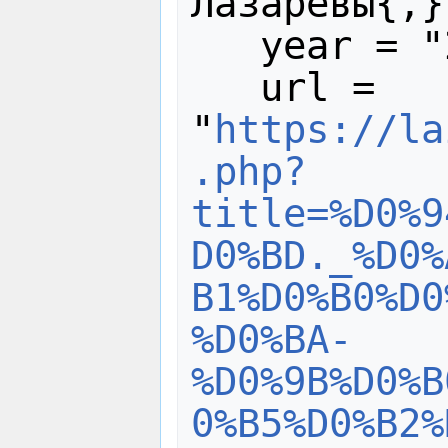
Лазаревы{,}
   year = "2024",

   url = 
"
https://la
.php?
title=%D0%9
D0%BD._%D0%
B1%D0%B0%D0
%D0%BA-
%D0%9B%D0%B
0%B5%D0%B2%