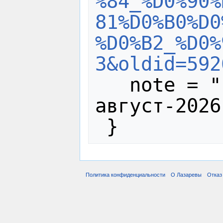
%84_%D0%90%
81%D0%B0%D0
%D0%B2_%D0%
3&oldid=592
   note = "[Online; accessed 10-
август-2026]
Политика конфиденциальности
О Лазаревы
Отказ