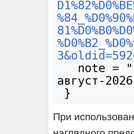
D1%82%D0%BE
%84_%D0%90%
81%D0%B0%D0
%D0%B2_%D0%
3&oldid=592
   note = "[Online; accessed 10-
август-2026]
При использова
наглядного пред