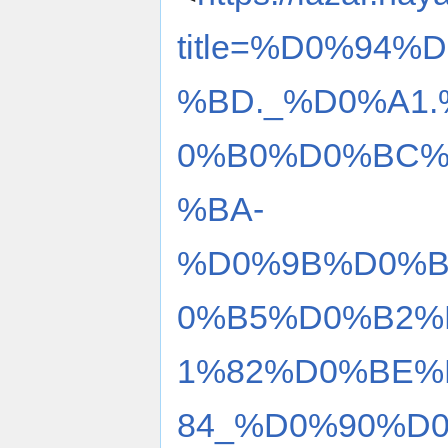
title=%D0%94
%BD._%D0%A1
0%B0%D0%BC%
%BA-
%D0%9B%D0%B
0%B5%D0%B2%
1%82%D0%BE%
84_%D0%90%D