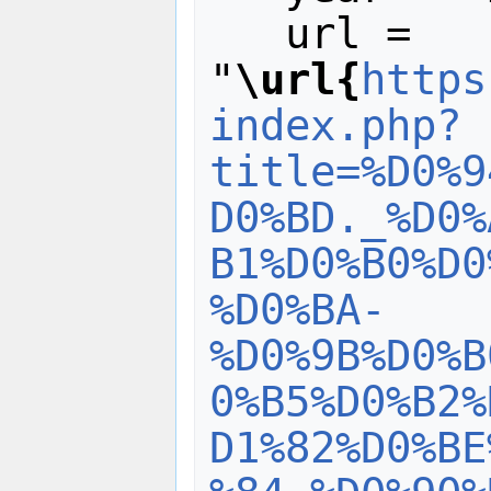
   url = 
"
\url{
https
index.php?
title=%D0%9
D0%BD._%D0%
B1%D0%B0%D0
%D0%BA-
%D0%9B%D0%B
0%B5%D0%B2%
D1%82%D0%BE