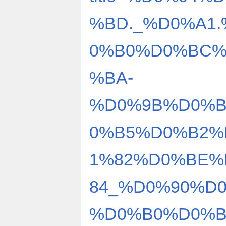
%BD._%D0%A1
0%B0%D0%BC%
%BA-
%D0%9B%D0%B
0%B5%D0%B2%
1%82%D0%BE%
84_%D0%90%D
%D0%B0%D0%