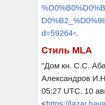
%D0%B0%D0%
D0%B2_%D0%98
d=59264
.
Стиль MLA
"Дом кн. С.С. А
Александров И.Н
05:27 UTC. 10 ав
<
https://lazar.hay