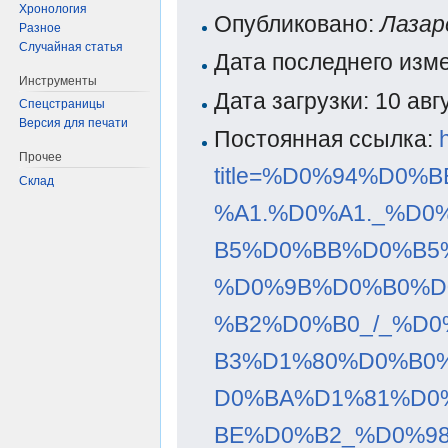
Хронология
Опубликовано:
Лазар
Разное
Случайная статья
Дата последнего изм
Инструменты
Дата загрузки: 10 ав
Спецстраницы
Версия для печати
Постоянная ссылка:
Прочее
title=%D0%94%D0
Склад
%A1.%D0%A1._%D
B5%D0%BB%D0%B5
%D0%9B%D0%B0%D
%B2%D0%B0_/_%D
B3%D1%80%D0%B0
D0%BA%D1%81%D0
BE%D0%B2_%D0%98.