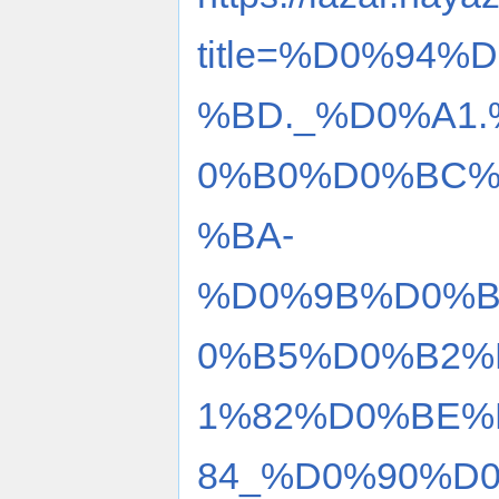
title=%D0%94
%BD._%D0%A1
0%B0%D0%BC%
%BA-
%D0%9B%D0%B
0%B5%D0%B2%
1%82%D0%BE%
84_%D0%90%D