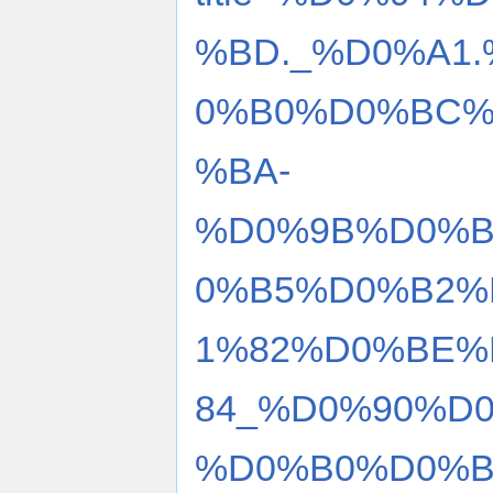
%BD._%D0%A1
0%B0%D0%BC%
%BA-
%D0%9B%D0%B
0%B5%D0%B2%
1%82%D0%BE%
84_%D0%90%D
%D0%B0%D0%