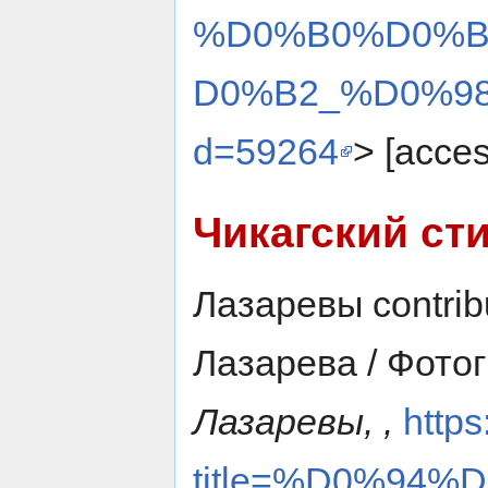
%D0%B0%D0%
D0%B2_%D0%98
d=59264
> [acce
Чикагский ст
Лазаревы contrib
Лазарева / Фото
Лазаревы, ,
https
title=%D0%94