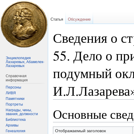
Статья
Обсуждение
Сведения о ст
55. Дело о пр
Энциклопедия
Лазаревых, Абамелек-
Лазаревых
подумный окл
Справочная
информация
И.Л.Лазарева
Персоны
ЛИВЯ
Памятники
Портреты
Основные свед
Перейти
Перейти
Награды, чины,
звания, должности
к
к
Библиотека
навигации
поиску
Архивы
Отображаемый заголовок
Генеалогия