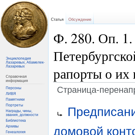
Статья
Обсуждение
Ф. 280. Оп. 1
Петербургско
Энциклопедия
Лазаревых, Абамелек-
Лазаревых
рапорты о их
Справочная
информация
Страница-перенап
Персоны
ЛИВЯ
Памятники
Перейти
Перейти
Перенаправление на:
Портреты
Предписани
к
к
Награды, чины,
звания, должности
навигации
поиску
Библиотека
Архивы
домовой конт
Генеалогия