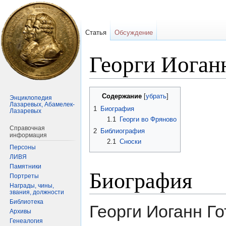
Статья
Обсуждение
Георги Иоган
Перейти
Перейти
Содержание
Энциклопедия
к
к
Лазаревых, Абамелек-
1
Биография
Лазаревых
навигации
поиску
1.1
Георги во Фряново
Справочная
2
Библиография
информация
2.1
Сноски
Персоны
ЛИВЯ
Памятники
Биография
Портреты
Награды, чины,
звания, должности
Библиотека
Георги Иоганн Г
Архивы
Генеалогия