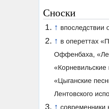
Сноски
↑
впоследствии 
↑
в опереттах «
Оффенбаха, «Лег
«Корневильские к
«Цыганские песни
Лентовского исп
↑
современники 