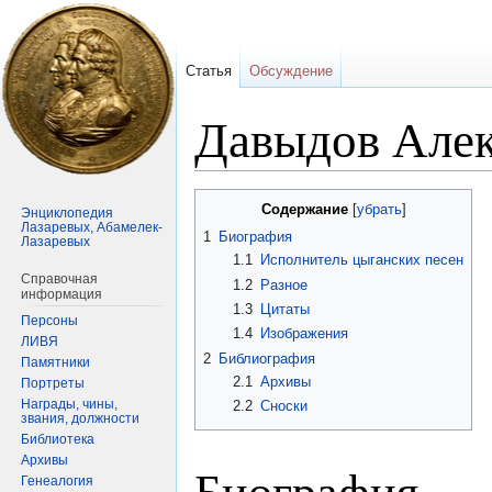
Статья
Обсуждение
Давыдов Але
Перейти
Перейти
Содержание
Энциклопедия
к
к
Лазаревых, Абамелек-
1
Биография
Лазаревых
навигации
поиску
1.1
Исполнитель цыганских песен
Справочная
1.2
Разное
информация
1.3
Цитаты
Персоны
1.4
Изображения
ЛИВЯ
2
Библиография
Памятники
2.1
Архивы
Портреты
Награды, чины,
2.2
Сноски
звания, должности
Библиотека
Архивы
Биография
Генеалогия