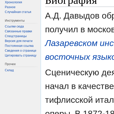
Хронология
Разное
Случайная статья
А.Д. Давыдов об
Инструменты
получил в моско
Ссылки сюда
Связанные правки
Спецстраницы
Лазаревском и
Версия для печати
Постоянная ссылка
Сведения о странице
восточных язык
Цитировать страницу
Прочее
Сценическую де
Склад
начал в качестве
тифлисской итал
оперы. В 1872-187