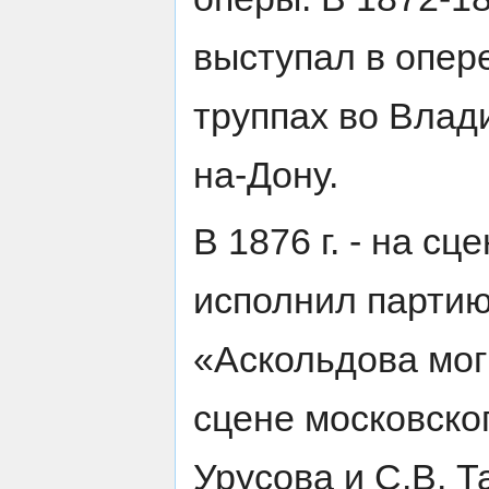
выступал в опер
труппах во Влад
на-Дону.
В 1876 г. - на с
исполнил партию
«Аскольдова мо
сцене московско
Урусова и С.В. Т