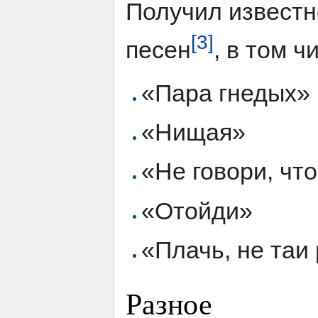
Получил известн
[3]
песен
, в том ч
«Пара гнедых»
«Нищая»
«Не говори, чт
«Отойди»
«Плачь, не таи
Разное