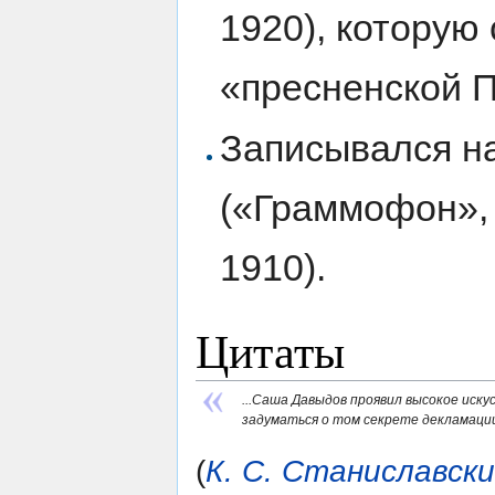
1920), которую
«пресненской П
Записывался на
(«Граммофон», 
1910).
Цитаты
...Саша Давыдов проявил высокое иску
задуматься о том секрете декламации
(
К. С. Станиславск