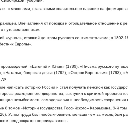
 Симбирской губернии.
зился с масонами, оказавшими значительное влияние на формирова
границей. Впечатления от поездки и отрицательное отношение к р
го путешественника».
ий журнал», ставший центром русского сентиментализма; в 1802-18
Вестник Европы».
 произведений: «Евгений и Юлия» (1789); «Письма русского путеш
2); «Наталья, боярская дочь» (1792); «Остров Борнгольм» (1793); 
 др.
ние написать историю России и стал получать пенсион как государ
тересы реакционного дворянства, выступил с критикой проектов 
защищал незыблемость самодержавия и необходимость сохранения 
е 8 томов «Истории государства Российского» Карамзина, 9-й том - 
26). Успех труда был необыкновенен: меньше чем за месяц был раск
йшем неоднократно переиздавалось.