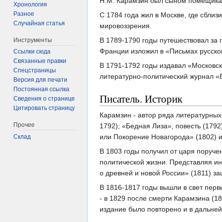
Н.М. Карамзин был сыном помещика
Хронология
Разное
С 1784 года жил в Москве, где сбли
Случайная статья
мировоззрения.
В 1789-1790 годы путешествовал за 
Инструменты
Франции изложил в «Письмах русско
Ссылки сюда
Связанные правки
В 1791-1792 годы издавал «Московск
Спецстраницы
литературно-политический журнал «
Версия для печати
Постоянная ссылка
Писатель. Историк
Сведения о странице
Цитировать страницу
Карамзин - автор ряда литературных
Прочее
1792); «Бедная Лиза», повесть (179
или Покорение Новагорода» (1802) и
Склад
В 1803 годы получил от царя поруче
политической жизни. Представляя ин
о древней и новой России» (1811) 
В 1816-1817 годы вышли в свет первы
- в 1829 после смерти Карамзина (18
издание было повторено и в дальне