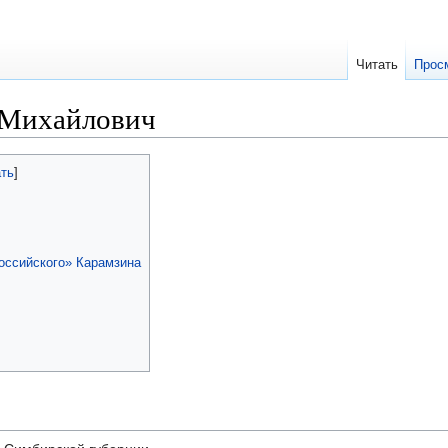
Читать
Прос
 Михайлович
я
оссийского» Карамзина