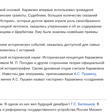
ской основой. Карамзин впервые использовал громадное
винские грамоты, Судебники, большое количество сказаний
Истории», которые долгое время играли роль своеобразного
роицкой летописи, оказались утерянными и об их содержании
атищева и Щербатова. Ему были знакомы новейшие приемы
ем исторических событий, оказалась доступной для самых
акомились с историей.
сской исторической науке. Историческая концепция Карамзина
ивали М. П. Погодин и другие сторонники теории официальной
льной историографии. Своим духовным отцом считали Карамзина
ря. Известны две эпиграммы, приписываемые
А.C. Пушкину
,
 менее А.С. Пушкин назвал «историю» Карамзина «созданием
ем. В одном из них жил будущий декабрист
Г.С. Батеньков
. В
ль и реформатор государственного устройства России Михаил