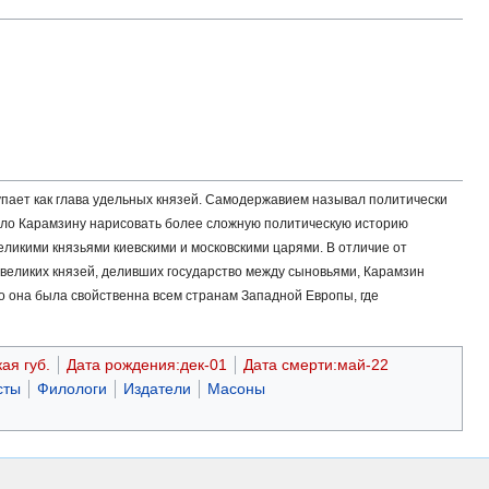
пает как глава удельных князей. Самодержавием называл политически
лило Карамзину нарисовать более сложную политическую историю
еликими князьями киевскими и московскими царями. В отличие от
 великих князей, деливших государство между сыновьями, Карамзин
то она была свойственна всем странам Западной Европы, где
ая губ.
Дата рождения:дек-01
Дата смерти:май-22
сты
Филологи
Издатели
Масоны