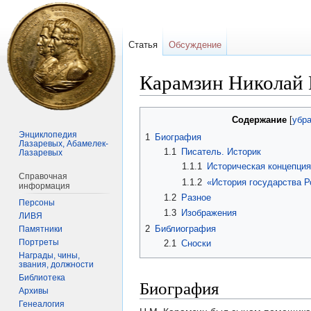
Статья
Обсуждение
Карамзин Николай
Перейти
Перейти
Содержание
к
к
Энциклопедия
1
Биография
Лазаревых, Абамелек-
навигации
поиску
1.1
Писатель. Историк
Лазаревых
1.1.1
Историческая концепци
Справочная
1.1.2
«История государства Р
информация
1.2
Разное
Персоны
1.3
Изображения
ЛИВЯ
2
Библиография
Памятники
Портреты
2.1
Сноски
Награды, чины,
звания, должности
Библиотека
Биография
Архивы
Генеалогия