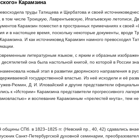
йского» Карамзина
ревосходила труды Татищева и Щербатова и своей источниковедче
, в том числе Троицкую, Лаврентьевскую, Ипатьевскую летописи, Д
кументов Карамзин поместил в пространных примечаниях к своей «
ния и в настоящее время, поскольку некоторые документы, вроде Т
Карамзина. И как источниковед Карамзин намного превосходил Т
икации.
овременным литературным языком, с ярким и образным изображени
 десятилетий она была настольной книгой, по которой в России зн
знаменовала новый этап в развитии дворянского направления в ру
держиваемой государственной властью. Из неё исходили и её разв
Бестужев-Рюмин, Д. И. Иловайский и другие представители официа
лись к «Истории» Карамзина представители прогрессивного лаге
мовластью» и воспевание Карамзиным «прелестей кнута», тем не
общины СПб. в 1823–1825 гг. (Невский пр., 40, 42) сдавались вна
ыпускник Санкт-Петербургской духовной семинарии, преобразовате