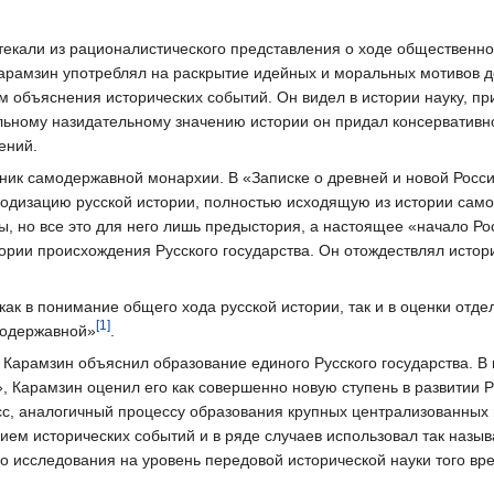
екали из рационалистического представления о ходе общественно
арамзин употреблял на раскрытие идейных и моральных мотивов д
 объяснения исторических событий. Он видел в истории науку, пр
льному назидательному значению истории он придал консервативн
ений.
ик самодержавной монархии. В «Записке о древней и новой Росси
одизацию русской истории, полностью исходящую из истории само
ы, но все это для него лишь предыстория, а настоящее «начало Ро
ории происхождения Русского государства. Он отождествлял историю
как в понимание общего хода русской истории, так и в оценки отде
[1]
модержавной»
.
 Карамзин объяснил образование единого Русского государства. В
 Карамзин оценил его как совершенно новую ступень в развитии Р
есс, аналогичный процессу образования крупных централизованных
ем исторических событий и в ряде случаев использовал так назыв
го исследования на уровень передовой исторической науки того вр