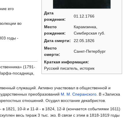
ние его
Дата
01.12.1766
рождения:
еволюции во
Место
Карамзинка,
рождения:
Симбирская губ.
03 годы -
Дата смерти:
22.05.1826
Место
Санкт-Петербург
смерти:
Краткая информация:
ественника» (1791-
Русский писатель, историк
«Марфа-посадница,
ственный служащий. Активно участвовал в общественной и
государственных преобразований
М. M. Сперанского
. В «Записка
крепостных отношений. Осудил восстание декабристов.
в 1821, 10-й и 11-й - в 1824, 12-й (кончается событиями 1611)
уплен весь тираж 3 тыс. экз. В связи с этим в 1818-1819 годы