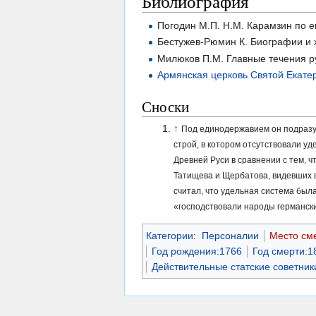
Библиография
Погодин М.П. H.M. Карамзин по ег
Бестужев-Рюмин К. Биографии и х
Милюков П.М. Главные течения ру
Армянская церковь Святой Екате
Сноски
↑
Под единодержавием он подразум
строй, в котором отсутствовали у
Древней Руси в сравнении с тем, 
Татищева и Щербатова, видевших в
считал, что удельная система был
«господствовали народы германск
Категории
:
Персоналии
Место см
Год рождения:1766
Год смерти:1
Действительные статские советник