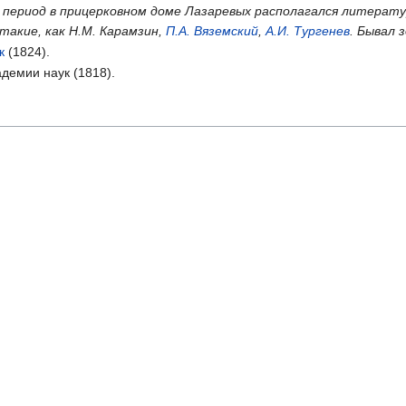
 период в прицерковном доме Лазаревых располагался литерату
такие, как Н.М. Карамзин,
П.А. Вяземский
,
А.И. Тургенев
. Бывал 
к
(1824).
демии наук (1818).