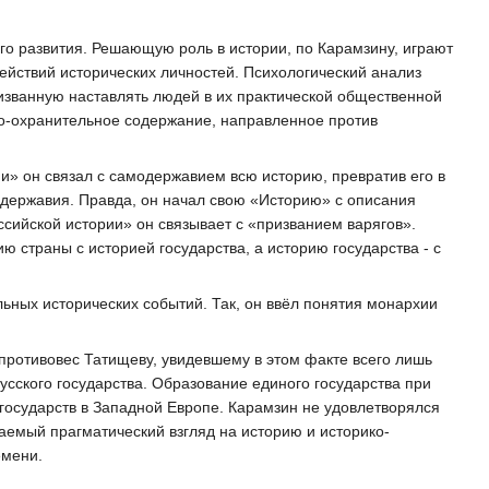
го развития. Решающую роль в истории, по Карамзину, играют
ействий исторических личностей. Психологический анализ
изванную наставлять людей в их практической общественной
о-охранительное содержание, направленное против
и» он связал с самодержавием всю историю, превратив его в
державия. Правда, он начал свою «Историю» с описания
ссийской истории» он связывает с «призванием варягов».
 страны с историей государства, а историю государства - с
льных исторических событий. Так, он ввёл понятия монархии
 противовес Татищеву, увидевшему в этом факте всего лишь
усского государства. Образование единого государства при
 государств в Западной Европе. Карамзин не удовлетворялся
аемый прагматический взгляд на историю и историко-
емени.