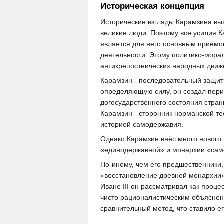
Историческая концепция
Исторические взгляды Карамзина выт
великие люди. Поэтому все усилия К
является для него основным приёмом
деятельности. Этому политико-мора
антикрепостнических народных движ
Карамзин - последовательный защитн
определяющую силу, он создал пери
догосударственного состояния стран
Карамзин - сторонник норманской те
историей самодержавия.
Однако Карамзин внёс много нового 
«единодержавной» и монархии «са
По-иному, чем его предшественники,
«восстановление древней монархии»,
Иване III он рассматривал как проц
чисто рационалистическим объяснени
сравнительный метод, что ставило е