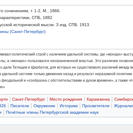
о сочинениям, т. 1-2, М., 1866.
арактеристики, СПБ, 1882.
сской исторической мысли. 3 изд. СПБ. 1913.
рины (Санкт-Петербург)
евал политический строй с наличием удельной системы, где «монарх» высту
делы, а «монарх» пользовался неограниченной властью. Это различие позво
что дали Татищев и Щербатов, для которых не существовало различий между в
 удельной системе только движение назад и результат неразумной политики
а феодальной и «сообразна с обстоятельствами и духом времени», а также ч
ие»
ерти
Санкт-Петербург
Место рождения
Карамзинка
Симбирск
826
Писатели
Окружение
Историки
Просветители
Журнали
и
Почётные члены Петербургской академии наук