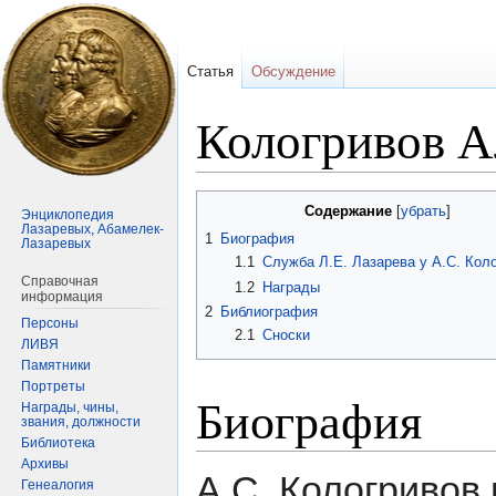
Статья
Обсуждение
Кологривов А
Перейти
Перейти
Содержание
Энциклопедия
к
к
Лазаревых, Абамелек-
1
Биография
Лазаревых
навигации
поиску
1.1
Служба Л.Е. Лазарева у А.С. Кол
Справочная
1.2
Награды
информация
2
Библиография
Персоны
2.1
Сноски
ЛИВЯ
Памятники
Портреты
Биография
Награды, чины,
звания, должности
Библиотека
Архивы
А.С. Кологривов
Генеалогия