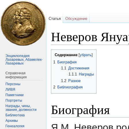
Статья
Обсуждение
Неверов Яну
Перейти
Перейти
Содержание
Энциклопедия
к
к
Лазаревых, Абамелек-
1
Биография
Лазаревых
навигации
поиску
1.1
Достижения
Справочная
1.1.1
Награды
информация
1.2
Разное
Персоны
2
Библиография
ЛИВЯ
Памятники
Портреты
Биография
Награды, чины,
звания, должности
Библиотека
Архивы
Я.М. Неверов ро
Генеалогия