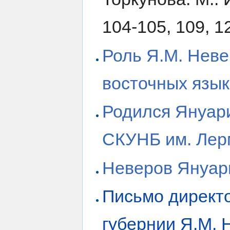
104-105, 109, 1
Роль Я.М. Неве
восточных язык
Родился Януар
СКУНБ им. Лер
Неверов Януар
Письмо директ
губернии Я.М. 