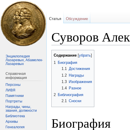
Статья
Обсуждение
Суворов Алек
Перейти
Перейти
Содержание
Энциклопедия
к
к
Лазаревых, Абамелек-
1
Биография
Лазаревых
навигации
поиску
1.1
Достижения
Справочная
1.2
Награды
информация
1.3
Изображения
Персоны
1.4
Разное
ЛИВЯ
2
Библиография
Памятники
2.1
Сноски
Портреты
Награды, чины,
звания, должности
Библиотека
Биография
Архивы
Генеалогия