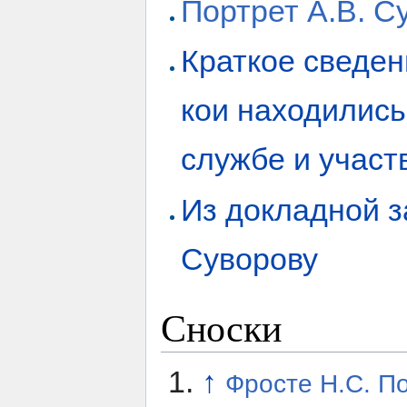
Портрет А.В. Су
Краткое сведен
кои находились
службе и участ
Из докладной з
Суворову
Сноски
↑
Фросте Н.С. П