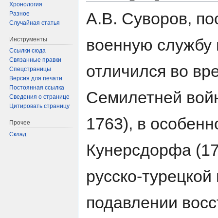
Хронология
А.В. Суворов, по
Разное
Случайная статья
военную службу в
Инструменты
Ссылки сюда
Связанные правки
отличился во вр
Спецстраницы
Версия для печати
Постоянная ссылка
Семилетней войн
Сведения о странице
Цитировать страницу
1763), в особенн
Прочее
Склад
Кунерсдорфа (175
русско-турецкой 
подавлении восс