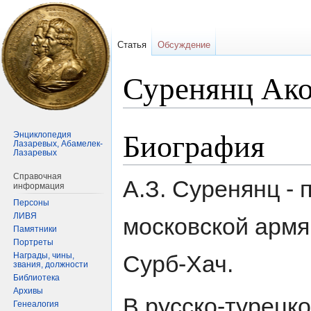
Статья
Обсуждение
Суренянц Ако
Биография
Перейти
Перейти
Энциклопедия
Лазаревых, Абамелек-
к
к
Лазаревых
навигации
поиску
Справочная
А.З. Суренянц - 
информация
Персоны
ЛИВЯ
московской армя
Памятники
Портреты
Награды, чины,
Сурб-Хач.
звания, должности
Библиотека
Архивы
В русско-турецко
Генеалогия