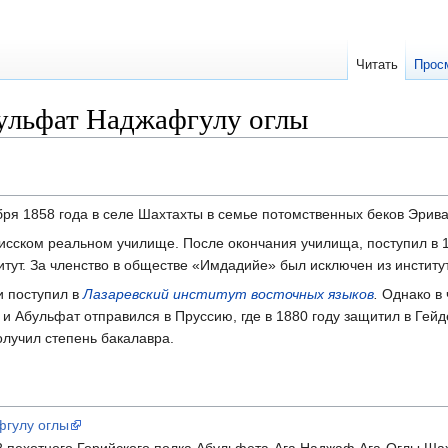
Читать
Прос
ульфат Наджафгулу оглы
бря 1858 года в селе Шахтахты в семье потомственных беков Эрива
сском реальном училище. После окончания училища, поступил в 1
итут. За членство в обществе «Имдадийе» был исключен из институ
и поступил в
Лазаревский институт восточных языков
.
Однако в 
и Абульфат отправился в Пруссию, где в 1880 году защитил в Гей
лучил степень бакалавра.
фгулу оглы