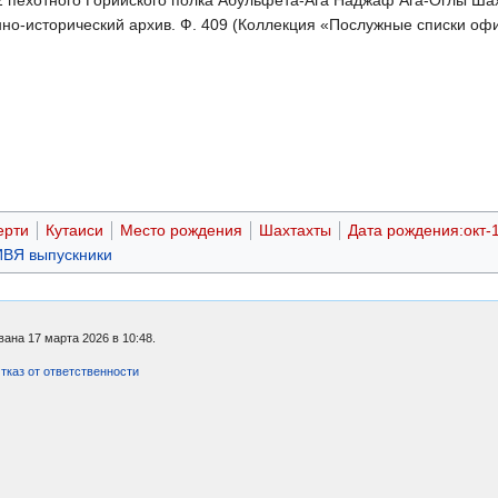
 пехотного Горийского полка Абульфета-Ага Наджаф Ага-Оглы Шах-
но-исторический архив. Ф. 409 (Коллекция «Послужные списки офиц
ерти
Кутаиси
Место рождения
Шахтахты
Дата рождения:окт-
ВЯ выпускники
ана 17 марта 2026 в 10:48.
тказ от ответственности