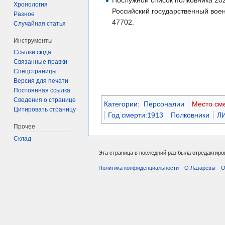
Послужной список полковника 202
Хронология
Российский государственный воен
Разное
47702.
Случайная статья
Инструменты
Ссылки сюда
Связанные правки
Спецстраницы
Версия для печати
Постоянная ссылка
Сведения о странице
Категории
:
Персоналии
Место см
Цитировать страницу
Год смерти:1913
Полковники
ЛИ
Прочее
Склад
Эта страница в последний раз была отредактиров
Политика конфиденциальности
О Лазаревы
О