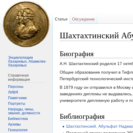
Статья
Обсуждение
Шахтахтинский Аб
Биография
Перейти
Перейти
Энциклопедия
к
к
Лазаревых, Абамелек-
А.Н. Шахтахтинский родился 17 октя
навигации
поиску
Лазаревых
Общее образование получил в Тифли
Справочная
Петербургский технологический инст
информация
Персоны
В 1879 году он отправился в Москву 
ЛИВЯ
заведениях дипломы не выдавались, 
Памятники
университете дипломную работу и по
Портреты
Награды, чины,
Библиография
звания, должности
Библиотека
Архивы
Шахтахтинский, Абульфат Наджа
Генеалогия