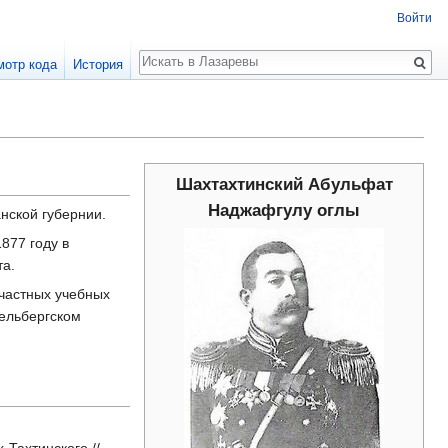
Войти
Поиск
мотр кода
История
Шахтахтинский Абульфат
Наджафгулу оглы
нской губернии.
877 году в
та.
частных учебных
дельбергском